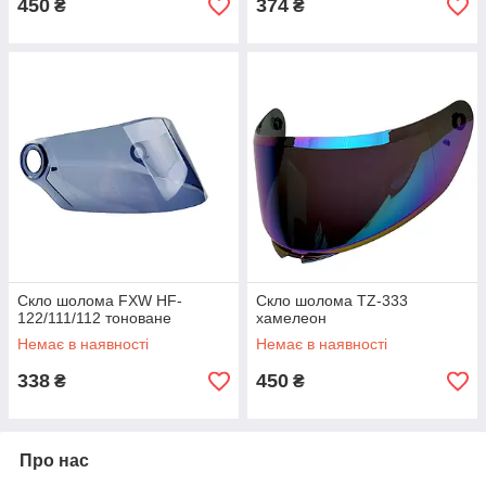
450
374
₴
₴
Скло шолома FXW HF-
Скло шолома TZ-333
122/111/112 тоноване
хамелеон
Немає в наявності
Немає в наявності
338
450
₴
₴
Про нас