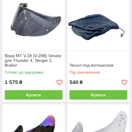
Візор MT V-28 (V-28B) Smoke
для Thunder 4, Stinger 2,
Braker
Чехол под мотошолом
Готово до відправки
Під замовлення
1 575
540
₴
₴
Купити
Купити