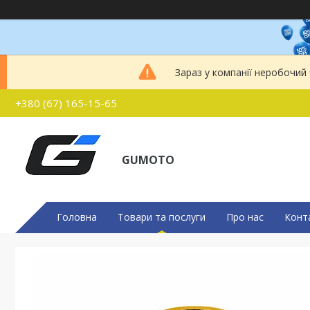
Зараз у компанії неробочий
+380 (67) 165-15-65
GUMOTO
Головна
Товари та послуги
Про нас
Конт