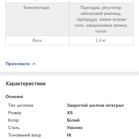
Комплектація:
Підкладка, регулятор,
нейлоновий ремінець,
підборіддя, знімне вітрове
скло, швидкознімна пряжка,
чохол.
Вага:
1,4 кг
Приховати
Характеристики
Основні
Тип шолома
Закритий шолом інтеграл
Розмір
XS
Колір
Білий
Стать
Унісекс
Тонований візор
Ні