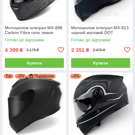
Мотошолом інтеграл MX-888
Мотошолом інтеграл MX-813
Carbon Fibre скло темне
чорний матовий DOT
Готово до відправки
Готово до відправки
4 399
2 351
₴
₴
5 175 ₴
2 475 ₴
Купити
Купити
Топ
–5%
Подарунок
–5%