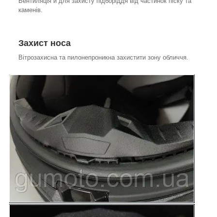
Вентиляція й для захисту підборіддя від частинок піску та
каменів.
Захист носа
Вітрозахисна та пилонепроникна захистити зону обличчя.