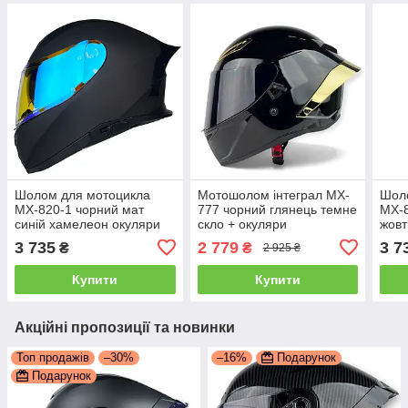
Шолом для мотоцикла
Мотошолом інтеграл MX-
Шол
MX-820-1 чорний мат
777 чорний глянець темне
MX-8
синій хамелеон окуляри
скло + окуляри
жовт
під bluetooth
під 
3 735
2 779
3 7
₴
₴
2 925 ₴
Купити
Купити
Акційні пропозиції та новинки
Топ продажів
–30%
–16%
Подарунок
Подарунок