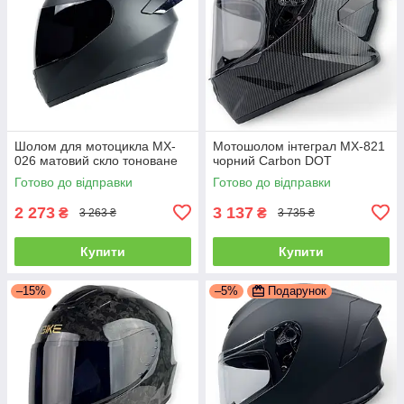
Шолом для мотоцикла MX-
Мотошолом інтеграл MX-821
026 матовий скло тоноване
чорний Carbon DOT
Готово до відправки
Готово до відправки
2 273
3 137
₴
₴
3 263 ₴
3 735 ₴
Купити
Купити
–15%
–5%
Подарунок