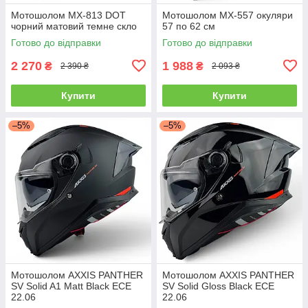
Мотошолом MX-813 DOT
Мотошолом MX-557 окуляри
чорний матовий темне скло
57 по 62 см
Готово до відправки
Готово до відправки
2 270
1 988
₴
₴
2 390 ₴
2 093 ₴
Купити
Купити
–5%
–5%
Мотошолом AXXIS PANTHER
Мотошолом AXXIS PANTHER
SV Solid A1 Matt Black ECE
SV Solid Gloss Black ECE
22.06
22.06